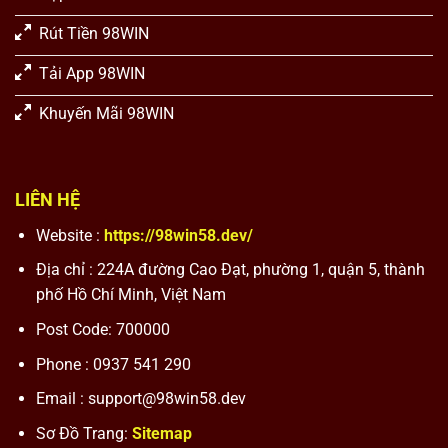
Rút Tiền 98WIN
Tải App 98WIN
Khuyến Mãi 98WIN
LIÊN HỆ
Website :
https://98win58.dev/
Địa chỉ :
224A đường Cao Đạt, phường 1, quận 5, thành
phố Hồ Chí Minh, Việt Nam
Post Code: 700000
Phone :
0937 541 290
Email :
support@98win58.dev
Sơ Đồ Trang:
Sitemap