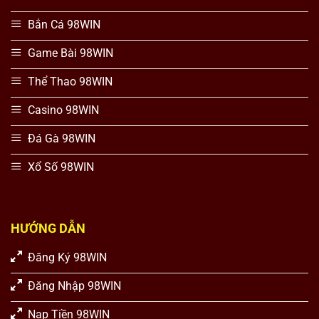
Bắn Cá 98WIN
Game Bài 98WIN
Thể Thao 98WIN
Casino 98WIN
Đá Gà 98WIN
Xổ Số 98WIN
HƯỚNG DẪN
Đăng Ký 98WIN
Đăng Nhập 98WIN
Nạp Tiền 98WIN