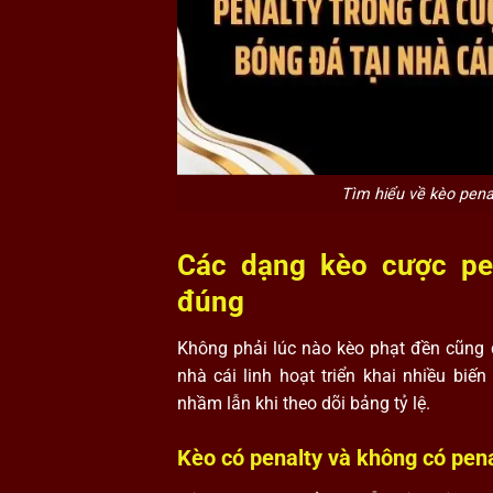
Tìm hiểu về kèo pena
Các dạng kèo cược pe
đúng
Không phải lúc nào kèo phạt đền cũng đ
nhà cái linh hoạt triển khai nhiều biế
nhầm lẫn khi theo dõi bảng tỷ lệ.
Kèo có penalty và không có pena