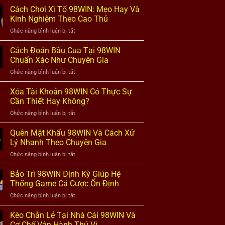
Chơi
Cách Chơi Xì Tố 98WIN: Mẹo Hay Và
Tam
Kinh Nghiệm Theo Cao Thủ
Cúc
Chức năng bình luận bị tắt
ở
98WIN
Cách
Chuẩn
Chơi
Cách Đoán Bầu Cua Tại 98WIN
Nhịp
Xì
Cược
Chuẩn Xác Như Chuyên Gia
Tố
Theo
Chức năng bình luận bị tắt
ở
98WIN:
Cao
Cách
Mẹo
Thủ
Đoán
Xóa Tài Khoản 98WIN Có Thực Sự
Hay
Lâu
Bầu
Và
Cần Thiết Hay Không?
Năm
Cua
Kinh
Chức năng bình luận bị tắt
ở
Tại
Nghiệm
Xóa
98WIN
Theo
Tài
Quên Mật Khẩu 98WIN Và Cách Xử
Chuẩn
Cao
Khoản
Xác
Lý Nhanh Theo Chuyên Gia
Thủ
98WIN
Như
Chức năng bình luận bị tắt
ở
Có
Chuyên
Quên
Thực
Gia
Mật
Bảo Trì 98WIN Định Kỳ Giúp Hệ
Sự
Khẩu
Cần
Thống Game Cá Cược Ổn Định
98WIN
Thiết
Chức năng bình luận bị tắt
ở
Và
Hay
Bảo
Cách
Không?
Trì
Kèo Chẵn Lẻ Tại Nhà Cái 98WIN Và
Xử
98WIN
Lý
Cơ Chế Vận Hành Thú Vị