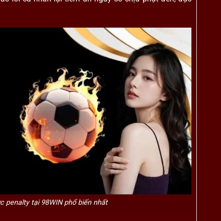
 penalty tại 98WIN phổ biến nhất