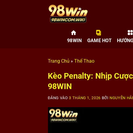
98WIN
GAME HOT
HƯỚNG
Trang Chủ
»
Thể Thao
Kèo Penalty: Nhịp Cược
98WIN
ĐĂNG VÀO
3 THÁNG 1, 2026
BỞI
NGUYỄN HẰ