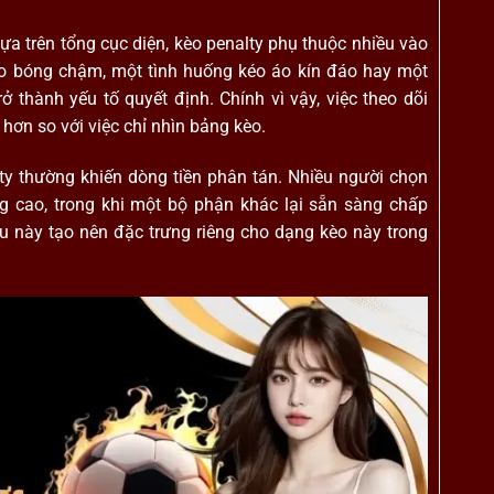
ựa trên tổng cục diện, kèo penalty phụ thuộc nhiều vào
o bóng chậm, một tình huống kéo áo kín đáo hay một
ở thành yếu tố quyết định. Chính vì vậy, việc theo dõi
 hơn so với việc chỉ nhìn bảng kèo.
lty thường khiến dòng tiền phân tán. Nhiều người chọn
g cao, trong khi một bộ phận khác lại sẵn sàng chấp
iều này tạo nên đặc trưng riêng cho dạng kèo này trong