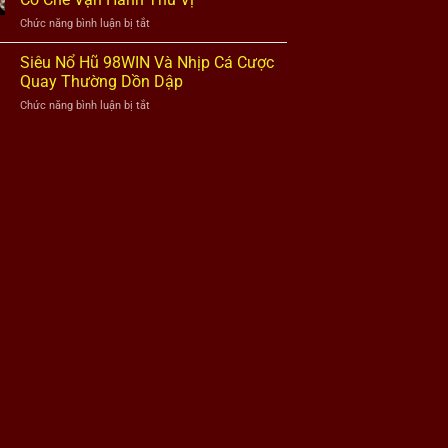
Định
Nhanh
Chức năng bình luận bị tắt
ở
Kỳ
Theo
Kèo
Giúp
Chuyên
Chẵn
Siêu Nổ Hũ 98WIN Và Nhịp Cá Cược
Hệ
Gia
Lẻ
Thống
Quay Thường Dồn Dập
Tại
Game
Chức năng bình luận bị tắt
ở
Nhà
Cá
Siêu
Cái
Cược
Nổ
98WIN
Ổn
Hũ
Và
Định
98WIN
Cơ
Và
Chế
Nhịp
Vận
Cá
Hành
Cược
Thú
Quay
Vị
Thường
Dồn
Dập