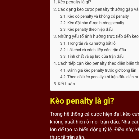
Kèo penalty là gì?
Các dạng kèo cược penalty thường gặp và
Kèo có penalty và không có penalty
Kèo đội nào được hưởng penalty
Kèo penalty theo hiệp đấu
Những yếu tố ảnh hưởng trực tiếp đến kèo
Trọng tài và xu hướng bắt lỗi
Lối chơi và cách tiếp cận trận đấu
Tính chất và áp lực của trận đấu
Cách tiếp cận kèo penalty theo diễn biến t
Đánh giá kèo penalty trước giờ bóng lăn
Theo dõi kèo penalty khi trận đấu diễn ra
Kết Luận
Kèo penalty là gì?
Trong hệ thống cá cược hiện đại, kèo cư
không xuất hiện ở mọi trận đấu. Nhà cái
lớn để tạo ra biến động tỷ lệ. Điều này k
thực tế trên sân.