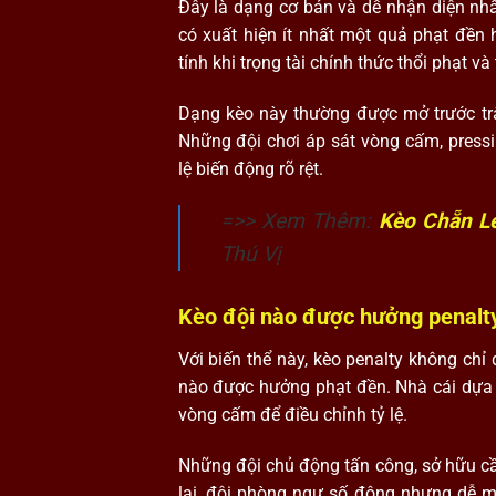
Đây là dạng cơ bản và dễ nhận diện nhấ
có xuất hiện ít nhất một quả phạt đền 
tính khi trọng tài chính thức thổi phạt 
Dạng kèo này thường được mở trước trậ
Những đội chơi áp sát vòng cấm, press
lệ biến động rõ rệt.
=>> Xem Thêm:
Kèo Chẵn L
Thú Vị
Kèo đội nào được hưởng penalt
Với biến thể này, kèo penalty không ch
nào được hưởng phạt đền. Nhà cái dựa t
vòng cấm để điều chỉnh tỷ lệ.
Những đội chủ động tấn công, sở hữu cầ
lại, đội phòng ngự số đông nhưng dễ mắ