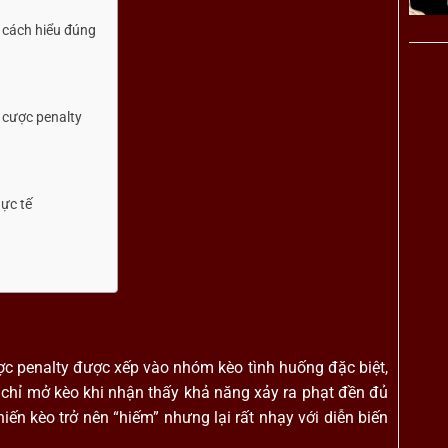
 cách hiểu đúng
 cược penalty
hực tế
ợc penalty được xếp vào nhóm kèo tình huống đặc biệt,
 chỉ mở kèo khi nhận thấy khả năng xảy ra phạt đền đủ
hiến kèo trở nên “hiếm” nhưng lại rất nhạy với diễn biến