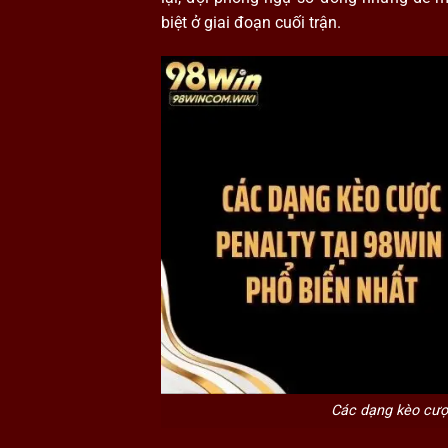
biệt ở giai đoạn cuối trận.
Các dạng kèo cược